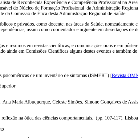
alista de Reconhecida Experiência e Competência Profissional na Área
sável do Núcleo de Formação Profissional da Administração Regional 
nte da Comissão de Ética desta Administração Regional de Saúde.
úblicos e privados, como docente, nas áreas da Saúde, nomeadamente 
ependências, assim como coorientador e arguente em dissertações de
tigos e resumos em revistas científicas, e comunicações orais e em pós
 ainda em Comissões Científicas alguns destes eventos e também de re
s psicométricas de um inventário de sintomas (ISMERT) [
Revista OM
, Ana Maria Albuquerque, Celeste Simões, Simone Gonçalves de Assis,
e reflexão na ótica das ciências comportamentais. (pp. 107-117). Lisbo